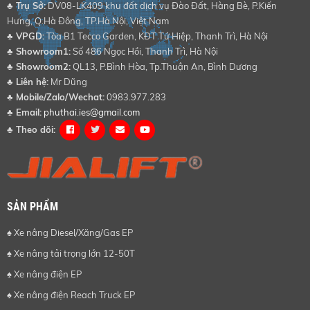
♣ Trụ Sở:
DV08-LK409 khu đất dịch vụ Đào Đất, Hàng Bè, P.Kiến
Hưng, Q.Hà Đông, TP.Hà Nội, Việt Nam
♣
VPGD:
Tòa B1 Tecco Garden, KĐT Tứ Hiệp, Thanh Trì, Hà Nội
♣
Showroom1:
Số 486 Ngọc Hồi, Thanh Trì, Hà Nội
♣
Showroom2:
QL13, P.Bình Hòa, Tp.Thuận An, Bình Dương
♣
Liên hệ:
Mr Dũng
♣
Mobile/Zalo/Wechat:
0983.977.283
♣
Email:
phuthai.ies@gmail.com
♣
Theo dõi:
SẢN PHẨM
♠ Xe nâng Diesel/Xăng/Gas EP
♠ Xe nâng tải trọng lớn 12-50T
♠ Xe nâng điện EP
♠ Xe nâng điện Reach Truck EP