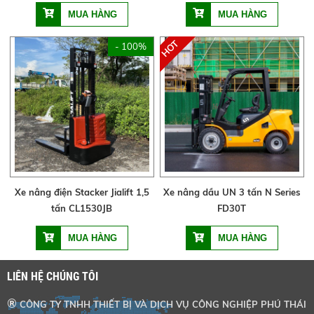
- 100%
Xe nâng điện Stacker Jialift 1,5
Xe nâng dầu UN 3 tấn N Series
tấn CL1530JB
FD30T
LIÊN HỆ CHÚNG TÔI
®
CÔNG TY TNHH THIẾT BỊ VÀ DỊCH VỤ CÔNG NGHIỆP PHÚ THÁI