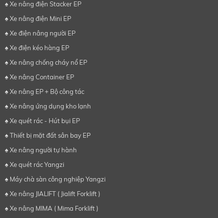
♠ Xe nâng điện Stacker EP
♠ Xe nâng điện Mini EP
♠ Xe điện nâng người EP
♠ Xe điện kéo hàng EP
♠ Xe nâng chống cháy nổ EP
♠ Xe nâng Container EP
♠ Xe nâng EP + Bộ công tác
♠ Xe nâng ứng dụng kho lạnh
♠ Xe quét rác - Hút bụi EP
♠ Thiết bị mặt đất sân bay EP
♠ Xe nâng người tự hành
♠ Xe quét rác Yangzi
♠ Máy chà sàn công nghiệp Yangzi
♠ Xe nâng JIALIFT ( Jialift Forklift )
♠ Xe nâng MIMA ( Mima Forklift )