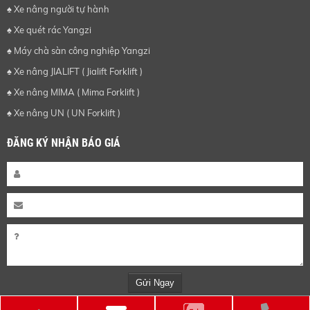
♠ Xe nâng người tự hành
♠ Xe quét rác Yangzi
♠ Máy chà sàn công nghiệp Yangzi
♠ Xe nâng JIALIFT ( Jialift Forklift )
♠ Xe nâng MIMA ( Mima Forklift )
♠ Xe nâng UN ( UN Forklift )
ĐĂNG KÝ NHẬN BÁO GIÁ