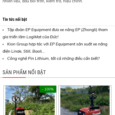
nhiên liệu, dầu bôi trơn, kiểm tra, hiệu chỉnh.
Tin tức nổi bật
Tập đoàn EP Equipment đưa xe nâng EP (Zhongli) tham
gia triển lãm LogiMat của Đức!
Kion Group hợp tác với EP Equipment sản xuất xe nâng
điện Linde, Still, Baoli...
Công nghệ Pin Lithium, tất cả những điều cần biết?
SẢN PHẨM NỔI BẬT
- 100%