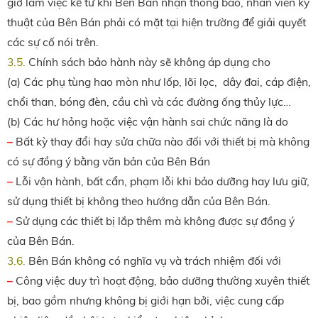
giờ làm việc kể từ khi Bên Bán nhận thông báo, nhân viên kỹ
thuật của Bên Bán phải có mặt tại hiện trường để giải quyết
các sự cố nói trên.
3.5.
Chính sách bảo hành này sẽ không áp dụng cho
(a) Các phụ tùng hao mòn như lốp, lõi lọc, dây đai, cáp điện,
chổi than, bóng đèn, cầu chì và các đường ống thủy lực…
(b) Các hư hỏng hoặc việc vận hành sai chức năng là do
–
Bất kỳ thay đổi hay sửa chữa nào đối với thiết bị mà không
có sự đồng ý bằng văn bản của Bên Bán
–
Lỗi vận hành, bất cẩn, phạm lỗi khi bảo dưỡng hay lưu giữ,
sử dụng thiết bị không theo hướng dẫn của Bên Bán.
–
Sử dụng các thiết bị lắp thêm mà không được sự đồng ý
của Bên Bán.
3.6.
Bên Bán không có nghĩa vụ và trách nhiệm đối với
–
Công việc duy trì hoạt động, bảo dưỡng thường xuyên thiết
bị, bao gồm nhưng không bị giới hạn bởi, việc cung cấp