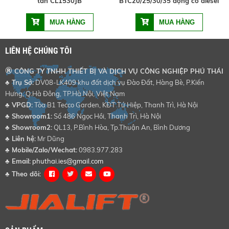
tấn CL1530JB
BTC20/25/30/35 động cơ diesel
LIÊN HỆ CHÚNG TÔI
®
CÔNG TY TNHH THIẾT BỊ VÀ DỊCH VỤ CÔNG NGHIỆP PHÚ THÁI
♣ Trụ Sở:
DV08-LK409 khu đất dịch vụ Đào Đất, Hàng Bè, P.Kiến
Hưng, Q.Hà Đông, TP.Hà Nội, Việt Nam
♣
VPGD:
Tòa B1 Tecco Garden, KĐT Tứ Hiệp, Thanh Trì, Hà Nội
♣
Showroom1:
Số 486 Ngọc Hồi, Thanh Trì, Hà Nội
♣
Showroom2:
QL13, P.Bình Hòa, Tp.Thuận An, Bình Dương
♣
Liên hệ:
Mr Dũng
♣
Mobile/Zalo/Wechat:
0983.977.283
♣
Email:
phuthai.ies@gmail.com
♣
Theo dõi: