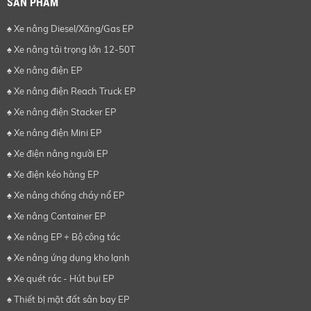
SẢN PHẨM
♠ Xe nâng Diesel/Xăng/Gas EP
♠ Xe nâng tải trọng lớn 12-50T
♠ Xe nâng điện EP
♠ Xe nâng điện Reach Truck EP
♠ Xe nâng điện Stacker EP
♠ Xe nâng điện Mini EP
♠ Xe điện nâng người EP
♠ Xe điện kéo hàng EP
♠ Xe nâng chống cháy nổ EP
♠ Xe nâng Container EP
♠ Xe nâng EP + Bộ công tác
♠ Xe nâng ứng dụng kho lạnh
♠ Xe quét rác - Hút bụi EP
♠ Thiết bị mặt đất sân bay EP